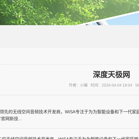
深度天极网
作者：小编
时间：2026-04-04 18:04
5
的无线空间音频技术开发商，WiSA专注于为为智能设备和下一代家
官网新技...