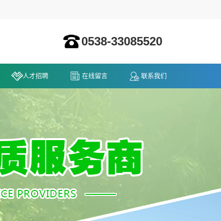
0538-33085520
人才招聘
在线留言
联系我们