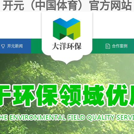
开元（中国体育）官方网站
开元新闻
合作案例