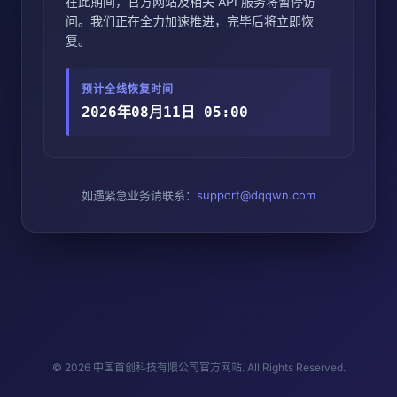
在此期间，官方网站及相关 API 服务将暂停访
问。我们正在全力加速推进，完毕后将立即恢
复。
预计全线恢复时间
2026年08月11日 05:00
如遇紧急业务请联系：
support@dqqwn.com
© 2026 中国首创科技有限公司官方网站. All Rights Reserved.