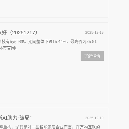
（20251217）
2025-12-19
5天下跌。期间整体下跌15.44%，最高价为35.81
育官网/...
了解详情
AI助力“破局”
2025-12-19
望重构，尤其是对一些智能家居企业而言，在万物互联的