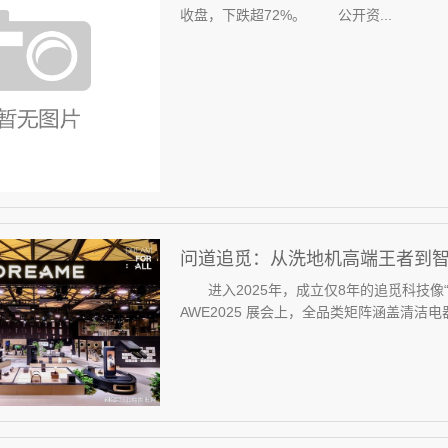
收盘，下跌超72%。 公开资...
问道追觅：从洗地机高端王者到
进入2025年，成立仅8年的追觅科技像
AWE2025 展会上，全品类矩阵涵盖清洁电器