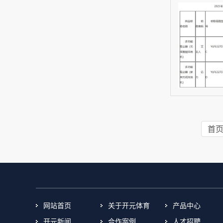
首
网站首页
关于开元体育
产品中心
开元新闻
合作案例
人才招聘