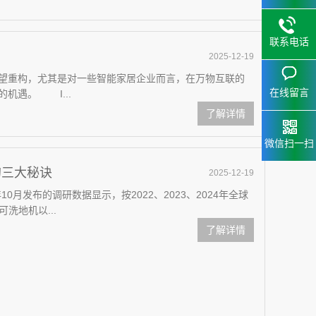
联系电话
」
2025-12-19
望重构，尤其是对一些智能家居企业而言，在万物互联的
在线留言
机遇。 I...
了解详情
微信扫一扫
的三大秘诀
2025-12-19
月发布的调研数据显示，按2022、2023、2024年全球
洗地机以...
了解详情