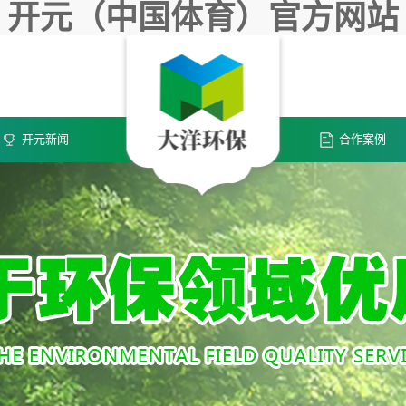
开元（中国体育）官方网站
开元新闻
合作案例